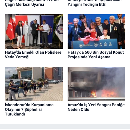
Çağrı Merkezi Uyarısı
Yangını Tedirgin Etti!
Hatay’da Emekli Olan Polislere
Hatay'da 500 Bin Sosyal Konut
Veda Yemeği
Projesinde Yeni Aşama…
İskenderun'da Kurşunlama
Arsuz'da İş Yeri Yangını Paniğe
Olayının 7 Şüphelisi
Neden Oldu!
Tutuklandı