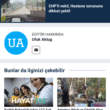
CHP’li vekil, Hastane sorununa
dikkat çekti!
EDITÖR HAKKINDA
Ufuk Aktug
Bunlar da ilginizi çekebilir
Sağlık Bakanlığı’ndan 112 Acil
Antakya Otluk ve Çöplük Alan