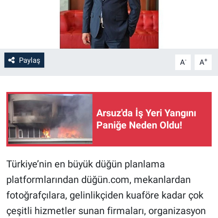
Paylaş
-
+
A
A
Arsuz'da İş Yeri Yangını
Paniğe Neden Oldu!
Türkiye’nin en büyük düğün planlama
platformlarından düğün.com, mekanlardan
fotoğrafçılara, gelinlikçiden kuaföre kadar çok
çeşitli hizmetler sunan firmaları, organizasyon