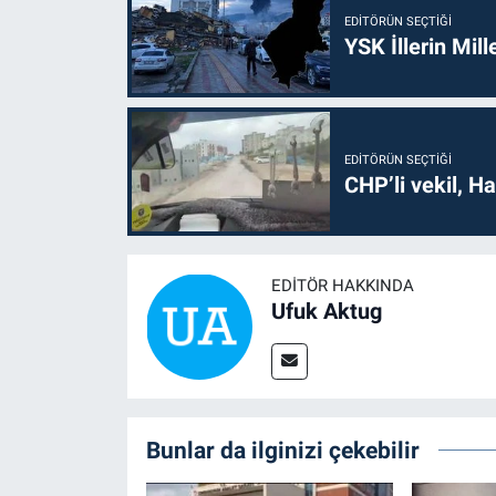
EDITÖRÜN SEÇTIĞI
YSK İllerin Mill
EDITÖRÜN SEÇTIĞI
CHP’li vekil, H
EDITÖR HAKKINDA
Ufuk Aktug
Bunlar da ilginizi çekebilir