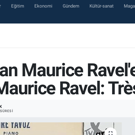
r
Eğitim
Ekonomi
Gündem
Kültür-sanat
Maga
an Maurice Ravel
Maurice Ravel: Trè
K
SÜRESI