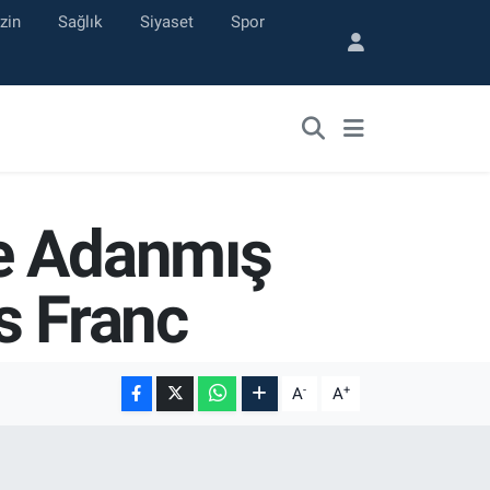
zin
Sağlık
Siyaset
Spor
'e Adanmış
s Franc
-
+
A
A