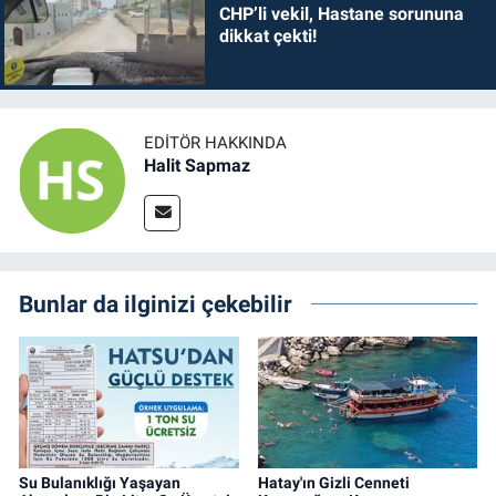
CHP’li vekil, Hastane sorununa
dikkat çekti!
EDITÖR HAKKINDA
Halit Sapmaz
Bunlar da ilginizi çekebilir
Su Bulanıklığı Yaşayan
Hatay'ın Gizli Cenneti