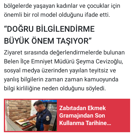
bölgelerde yaşayan kadınlar ve çocuklar için
önemli bir rol model olduğunu ifade etti.
“DOĞRU BİLGİLENDİRME
BÜYÜK ÖNEM TAŞIYOR”
Ziyaret sırasında değerlendirmelerde bulunan
Belen İlçe Emniyet Müdürü Şeyma Cevizoğlu,
sosyal medya üzerinden yayılan teyitsiz ve
yanlış bilgilerin zaman zaman kamuoyunda
bilgi kirliliğine neden olduğunu söyledi.
Zabıtadan Ekmek
Gramajından Son
Kullanma Tarihine
Denetim...