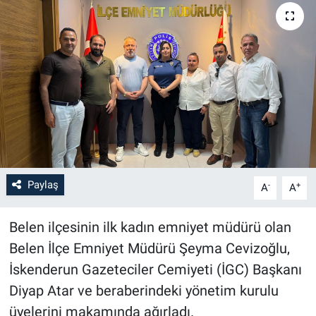
Paylaş
-
+
A
A
Belen ilçesinin ilk kadın emniyet müdürü olan
Belen İlçe Emniyet Müdürü Şeyma Cevizoğlu,
İskenderun Gazeteciler Cemiyeti (İGC) Başkanı
Diyap Atar ve beraberindeki yönetim kurulu
üyelerini makamında ağırladı.