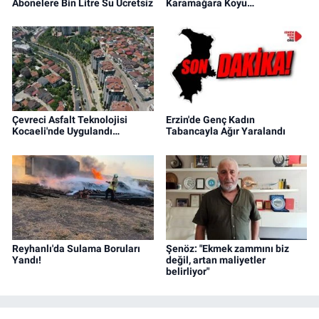
Abonelere Bin Litre Su Ücretsiz
Karamağara Koyu…
Çevreci Asfalt Teknolojisi
Erzin'de Genç Kadın
Kocaeli'nde Uygulandı…
Tabancayla Ağır Yaralandı
Reyhanlı'da Sulama Boruları
Şenöz: "Ekmek zammını biz
Yandı!
değil, artan maliyetler
belirliyor"