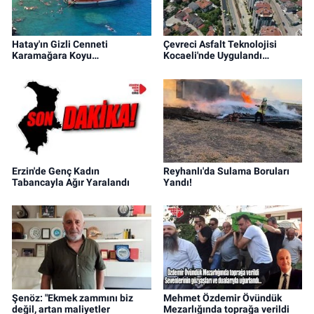
Hatay'ın Gizli Cenneti
Çevreci Asfalt Teknolojisi
Karamağara Koyu…
Kocaeli'nde Uygulandı…
Erzin'de Genç Kadın
Reyhanlı'da Sulama Boruları
Tabancayla Ağır Yaralandı
Yandı!
Şenöz: "Ekmek zammını biz
Mehmet Özdemir Övündük
değil, artan maliyetler
Mezarlığında toprağa verildi