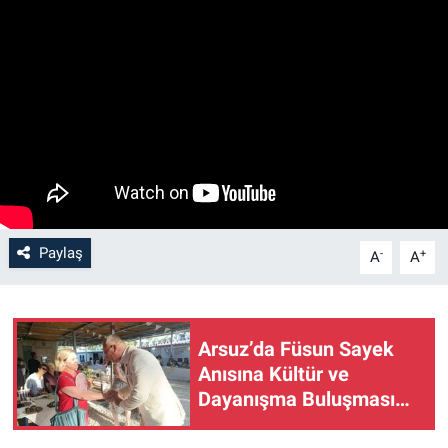
Paylaş
-
+
A
A
Arsuz’da Füsun Sayek
Anısına Kültür ve
Dayanışma Buluşması…