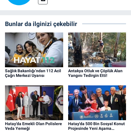
Bunlar da ilginizi çekebilir
Sağlık Bakanlığı’ndan 112 Acil
Antakya Otluk ve Çöplük Alan
Çağrı Merkezi Uyarısı
Yangını Tedirgin Etti!
Hatay’da Emekli Olan Polislere
Hatay'da 500 Bin Sosyal Konut
Veda Yemeği
Projesinde Yeni Aşama…