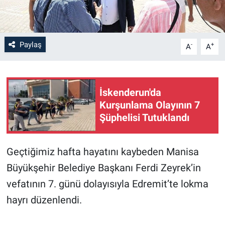
Paylaş
-
+
A
A
İskenderun'da
Kurşunlama Olayının 7
Şüphelisi Tutuklandı
Geçtiğimiz hafta hayatını kaybeden Manisa
Büyükşehir Belediye Başkanı Ferdi Zeyrek’in
vefatının 7. günü dolayısıyla Edremit’te lokma
hayrı düzenlendi.