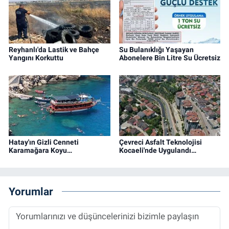
Reyhanlı'da Lastik ve Bahçe
Su Bulanıklığı Yaşayan
Yangını Korkuttu
Abonelere Bin Litre Su Ücretsiz
Hatay'ın Gizli Cenneti
Çevreci Asfalt Teknolojisi
Karamağara Koyu…
Kocaeli'nde Uygulandı…
Yorumlar