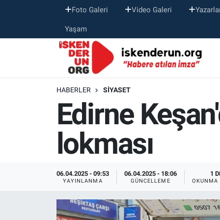
Foto Galeri
Video Galeri
Yazarla
Yaşam
HABERLER
SIYASET
Edirne Keşan
lokması
06.04.2025 - 09:53
06.04.2025 - 18:06
1 D
YAYINLANMA
GÜNCELLEME
OKUNMA 