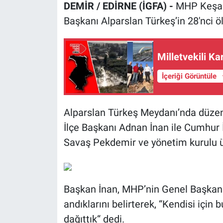
DEMİR / EDİRNE (İGFA) -
MHP Keşan
Başkanı Alparslan Türkeş’in 28'nci ö
Milletvekili Ka
İçeriği Görüntüle
Alparslan Türkeş Meydanı’nda düze
İlçe Başkanı Adnan İnan ile Cumhur İ
Savaş Pekdemir ve yönetim kurulu üye
Başkan İnan, MHP’nin Genel Başkanı
andıklarını belirterek, “Kendisi için
dağıttık“ dedi.