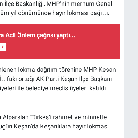
 İlçe Başkanlığı, MHP’nin merhum Genel
lüm yıl dönümünde hayır lokması dağıttı.
ra Acil Önlem çağrısı yaptı...
nlenen lokma dağıtım törenine MHP Keşan
ttifakı ortağı AK Parti Keşan İlçe Başkanı
leri ile belediye meclis üyeleri katıldı.
 Alparslan Türkeş’i rahmet ve minnetle
 bugün Keşan’da Keşanlılara hayır lokması