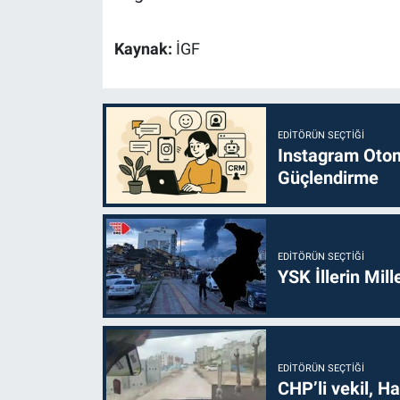
Kaynak:
İGF
EDITÖRÜN SEÇTIĞI
Instagram Otoma
Güçlendirme
EDITÖRÜN SEÇTIĞI
YSK İllerin Mill
EDITÖRÜN SEÇTIĞI
CHP’li vekil, H