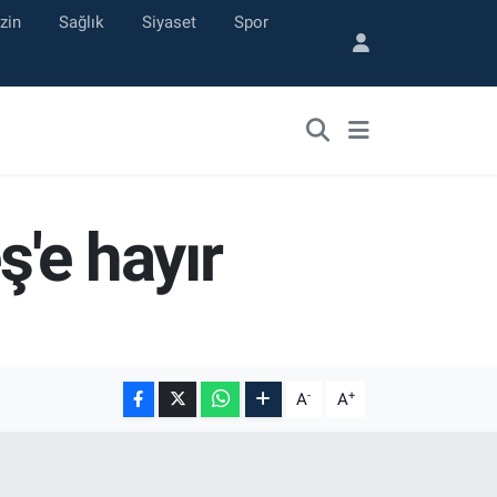
zin
Sağlık
Siyaset
Spor
'e hayır
-
+
A
A