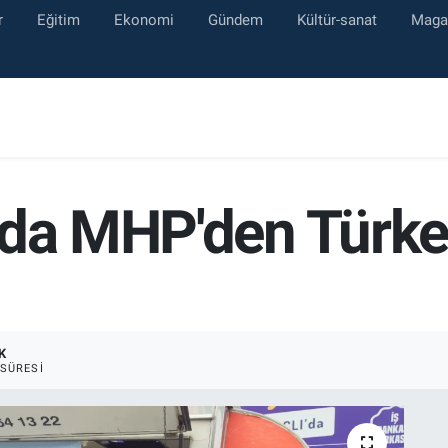
r
Eğitim
Ekonomi
Gündem
Kültür-sanat
Maga
'da MHP'den Türkeş
K
SÜRESI