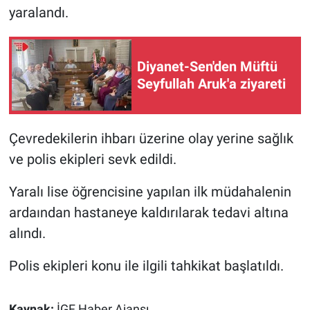
yaralandı.
Diyanet-Sen'den Müftü
Seyfullah Aruk'a ziyareti
Çevredekilerin ihbarı üzerine olay yerine sağlık
ve polis ekipleri sevk edildi.
Yaralı lise öğrencisine yapılan ilk müdahalenin
ardaından hastaneye kaldırılarak tedavi altına
alındı.
Polis ekipleri konu ile ilgili tahkikat başlatıldı.
Kaynak:
İGF Haber Ajansı