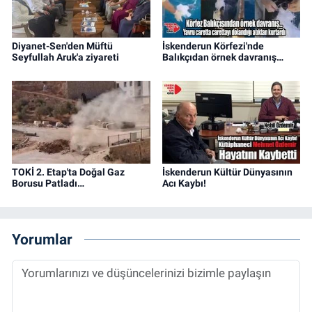
Diyanet-Sen'den Müftü
İskenderun Körfezi'nde
Seyfullah Aruk'a ziyareti
Balıkçıdan örnek davranış…
TOKİ 2. Etap'ta Doğal Gaz
İskenderun Kültür Dünyasının
Borusu Patladı…
Acı Kaybı!
Yorumlar