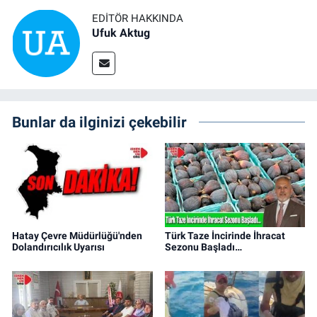
EDITÖR HAKKINDA
Ufuk Aktug
Bunlar da ilginizi çekebilir
Hatay Çevre Müdürlüğü'nden
Türk Taze İncirinde İhracat
Dolandırıcılık Uyarısı
Sezonu Başladı…