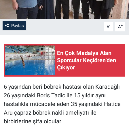
Paylaş
-
+
A
A
En Çok Madalya Alan
Sporcular Keçiören’den
Çıkıyor
6 yaşından beri böbrek hastası olan Karadağlı
26 yaşındaki Boris Tadic ile 15 yıldır aynı
hastalıkla mücadele eden 35 yaşındaki Hatice
Aru çapraz böbrek nakli ameliyatı ile
birbirlerine şifa oldular