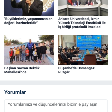
''Büyüklerimiz, yaşamımızın en
Ankara Üniversitesi, İzmir
değerli hazineleridir''
Yüksek Teknoloji Enstitüsü ile
iş birliği protokolü imzaladı
Başkan Savran Bekdik
Duşanbe’de Osmangazi
Mahallesi'nde
Rüzgârı
Yorumlar