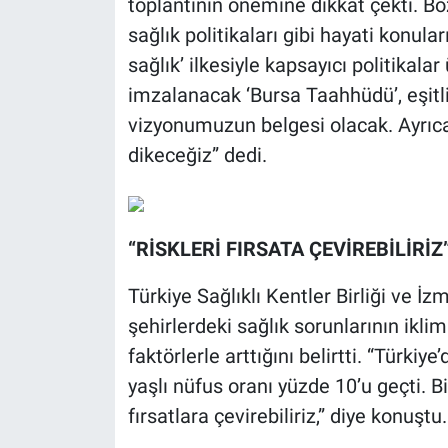
toplantının önemine dikkat çekti. Bozb
sağlık politikaları gibi hayati konula
sağlık’ ilkesiyle kapsayıcı politikal
imzalanacak ‘Bursa Taahhüdü’, eşitlik
vizyonumuzun belgesi olacak. Ayrıca 
dikeceğiz” dedi.
“RİSKLERİ FIRSATA ÇEVİREBİLİRİZ
Türkiye Sağlıklı Kentler Birliği ve İ
şehirlerdeki sağlık sorunlarının ikli
faktörlerle arttığını belirtti. “Türki
yaşlı nüfus oranı yüzde 10’u geçti. B
fırsatlara çevirebiliriz,” diye konuştu.