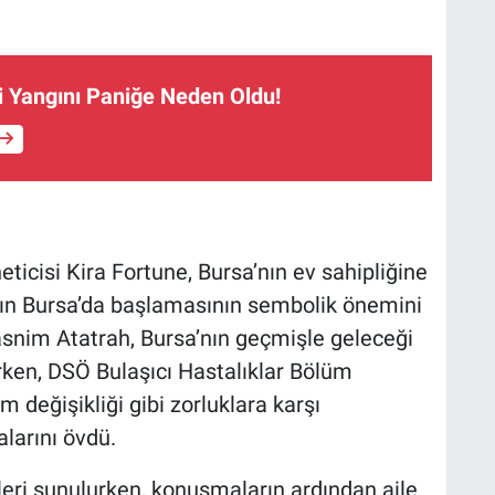
ri Yangını Paniğe Neden Oldu!
ticisi Kira Fortune, Bursa’nın ev sahipliğine
azın Bursa’da başlamasının sembolik önemini
asnim Atatrah, Bursa’nın geçmişle geleceği
irken, DSÖ Bulaşıcı Hastalıklar Bölüm
 değişikliği gibi zorluklara karşı
alarını övdü.
ileri sunulurken, konuşmaların ardından aile