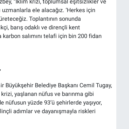
ey, “İklim krizi, toplumsal eşitsizlikler ve
rı uzmanlarla ele alacağız. ‘Herkes için
ar üreteceğiz. Toplantının sonunda
çi, barış odaklı ve dirençli kent
karbon salımını telafi için bin 200 fidan
”
zmir Büyükşehir Belediye Başkanı Cemil Tugay,
m krizi, yaşlanan nüfus ve barınma gibi
ye’de nüfusun yüzde 93’ü şehirlerde yaşıyor,
ilinçli adımlar ve dayanışmayla riskleri