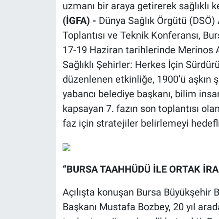
uzmanı bir araya getirerek sağlıklı k
(İGFA) -
Dünya Sağlık Örgütü (DSÖ) Av
Toplantısı ve Teknik Konferansı, Bur
17-19 Haziran tarihlerinde Merinos A
Sağlıklı Şehirler: Herkes İçin Sürdür
düzenlenen etkinliğe, 1900’ü aşkın ş
yabancı belediye başkanı, bilim ins
kapsayan 7. fazın son toplantısı ola
faz için stratejiler belirlemeyi hedefl
“BURSA TAAHHÜDÜ İLE ORTAK İRA
Açılışta konuşan Bursa Büyükşehir B
Başkanı Mustafa Bozbey, 20 yıl ara