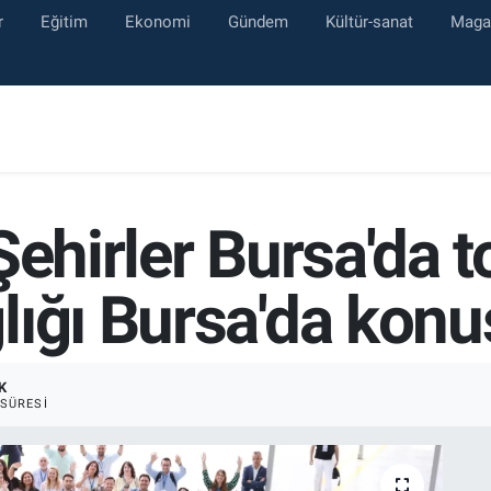
r
Eğitim
Ekonomi
Gündem
Kültür-sanat
Maga
ehirler Bursa'da to
lığı Bursa'da konu
K
SÜRESI