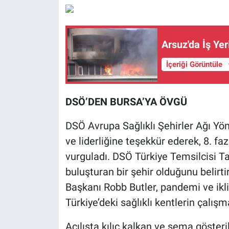
Arsuz'da İş Ye
İçeriği Görüntüle
DSÖ’DEN BURSA’YA ÖVGÜ
DSÖ Avrupa Sağlıklı Şehirler Ağı Yöne
ve liderliğine teşekkür ederek, 8. f
vurguladı. DSÖ Türkiye Temsilcisi T
buluşturan bir şehir olduğunu belirt
Başkanı Robb Butler, pandemi ve iklim
Türkiye’deki sağlıklı kentlerin çalışm
Açılışta kılıç kalkan ve sema göster