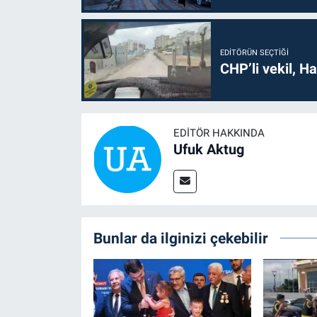
EDITÖRÜN SEÇTIĞI
CHP’li vekil, H
EDITÖR HAKKINDA
Ufuk Aktug
Bunlar da ilginizi çekebilir