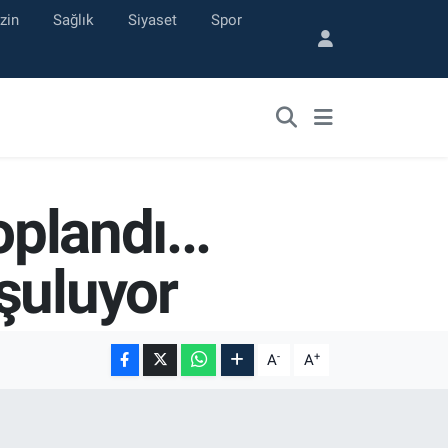
zin
Sağlık
Siyaset
Spor
plandı...
şuluyor
-
+
A
A