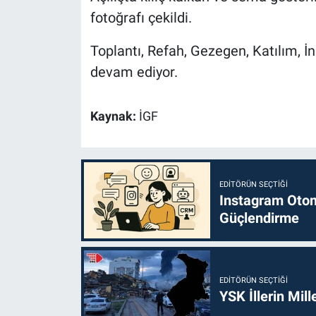
fotoğrafı çekildi.
Toplantı, Refah, Gezegen, Katılım, İ
devam ediyor.
Kaynak:
İGF
EDITÖRÜN SEÇTIĞI
Instagram Otoma
Güçlendirme
EDITÖRÜN SEÇTIĞI
YSK İllerin Mill