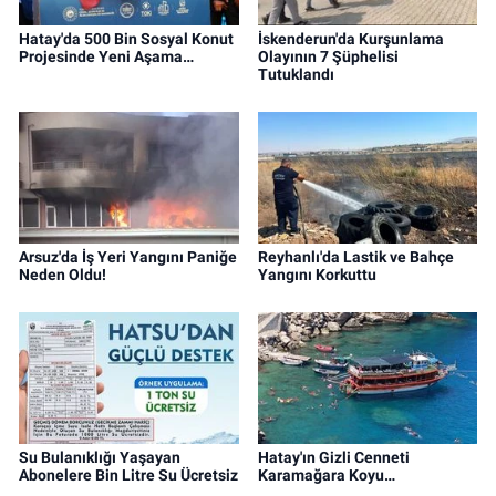
Hatay'da 500 Bin Sosyal Konut
İskenderun'da Kurşunlama
Projesinde Yeni Aşama…
Olayının 7 Şüphelisi
Tutuklandı
Arsuz'da İş Yeri Yangını Paniğe
Reyhanlı'da Lastik ve Bahçe
Neden Oldu!
Yangını Korkuttu
Su Bulanıklığı Yaşayan
Hatay'ın Gizli Cenneti
Abonelere Bin Litre Su Ücretsiz
Karamağara Koyu…