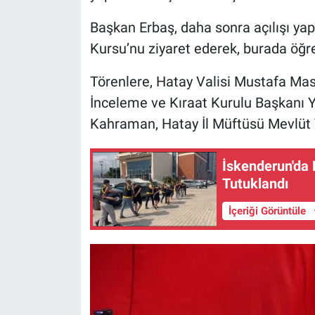
Başkan Erbaş, daha sonra açılışı ya
Kursu’nu ziyaret ederek, burada öğre
Törenlere, Hatay Valisi Mustafa Masa
İnceleme ve Kıraat Kurulu Başkanı
Kahraman, Hatay İl Müftüsü Mevlüt T
İskenderun'da 
Tutuklandı
İçeriği Görüntüle