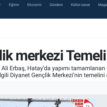
r
Eğitim
Ekonomi
Gündem
Kültür-sanat
Maga
ik merkezi Temeli 
Dr. Ali Erbaş, Hatay’da yapımı tamamlana
lgili Diyanet Gençlik Merkezi’nin temelini