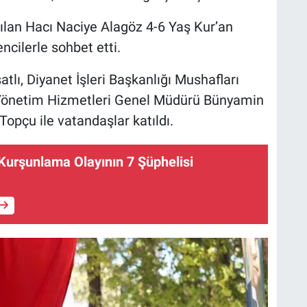
pılan Hacı Naciye Alagöz 4-6 Yaş Kur’an
ncilerle sohbet etti.
tlı, Diyanet İşleri Başkanlığı Mushafları
 Yönetim Hizmetleri Genel Müdürü Bünyamin
opçu ile vatandaşlar katıldı.
Kurşunlama Olayının 7 Şüphelisi