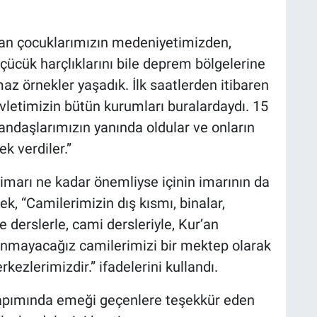
yan çocuklarımızın medeniyetimizden,
çücük harçlıklarını bile deprem bölgelerine
az örnekler yaşadık. İlk saatlerden itibaren
evletimizin bütün kurumları buralardaydı. 15
ndaşlarımızın yanında oldular ve onların
k verdiler.”
imarı ne kadar önemliyse içinin imarının da
k, “Camilerimizin dış kısmı, binalar,
de derslerle, cami dersleriyle, Kur’an
lanmayacağız camilerimizi bir mektep olarak
ezlerimizdir.” ifadelerini kullandı.
apımında emeği geçenlere teşekkür eden