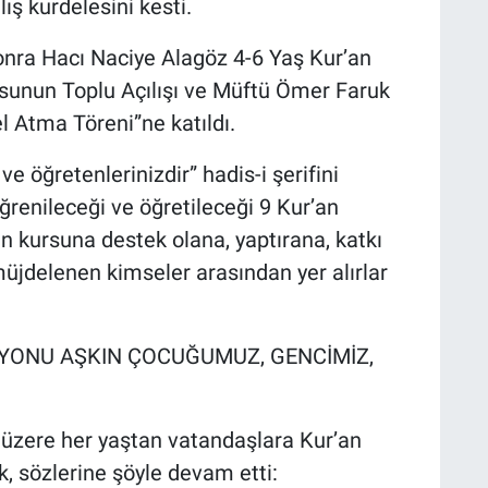
ış kurdelesini kesti.
sonra Hacı Naciye Alagöz 4-6 Yaş Kur’an
sunun Toplu Açılışı ve Müftü Ömer Faruk
l Atma Töreni”ne katıldı.
ve öğretenlerinizdir” hadis-i şerifini
ğrenileceği ve öğretileceği 9 Kur’an
 kursuna destek olana, yaptırana, katkı
üjdelenen kimseler arasından yer alırlar
LYONU AŞKIN ÇOCUĞUMUZ, GENCİMİZ,
üzere her yaştan vatandaşlara Kur’an
, sözlerine şöyle devam etti: