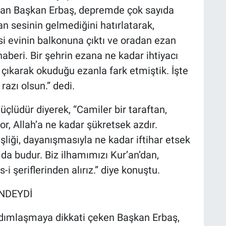
uşan Başkan Erbaş, depremde çok sayıda
an sesinin gelmediğini hatırlatarak,
si evinin balkonuna çıktı ve oradan ezan
aberi. Bir şehrin ezana ne kadar ihtiyacı
çıkarak okuduğu ezanla fark etmiştik. İşte
azı olsun.” dedi.
çlüdür diyerek, “Camiler bir taraftan,
yor, Allah’a ne kadar şükretsek azdır.
deşliği, dayanışmasıyla ne kadar iftihar etsek
 da budur. Biz ilhamımızı Kur’an’dan,
i şeriflerinden alırız.” diye konuştu.
NDEYDİ
dımlaşmaya dikkati çeken Başkan Erbaş,