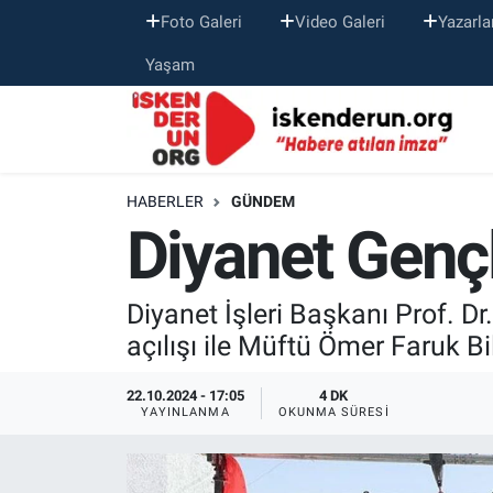
Foto Galeri
Video Galeri
Yazarla
Yaşam
HABERLER
GÜNDEM
Diyanet Gençl
Diyanet İşleri Başkanı Prof. 
açılışı ile Müftü Ömer Faruk Bi
22.10.2024 - 17:05
4 DK
YAYINLANMA
OKUNMA SÜRESI