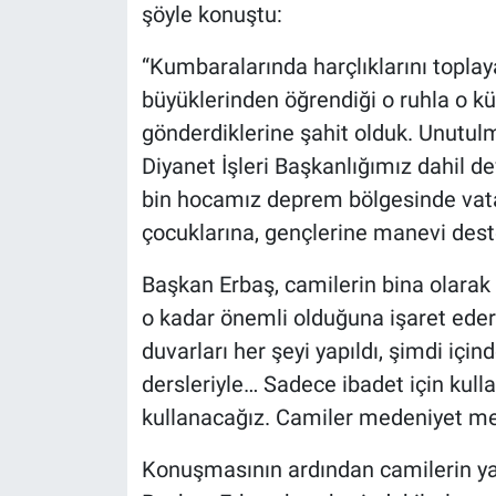
şöyle konuştu:
“Kumbaralarında harçlıklarını topla
büyüklerinden öğrendiği o ruhla o kü
gönderdiklerine şahit olduk. Unutulm
Diyanet İşleri Başkanlığımız dahil d
bin hocamız deprem bölgesinde vata
çocuklarına, gençlerine manevi deste
Başkan Erbaş, camilerin bina olarak 
o kadar önemli olduğuna işaret edere
duvarları her şeyi yapıldı, şimdi için
dersleriyle… Sadece ibadet için kul
kullanacağız. Camiler medeniyet merk
Konuşmasının ardından camilerin y