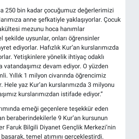
ılda 250 bin kadar çocuğumuz değerlerimizi
arımıza anne şefkatiyle yaklaşıyorlar. Çocuk
 fakültesi mezunu hoca hanımlar
 şekilde uysunlar, onları öğrensinler
yret ediyorlar. Hafızlık Kur’an kurslarımızda
lar. Yetişkinlere yönelik ihtiyaç odaklı
nda vatandaşımız devam ediyor. O yüzden
li. Yıllık 1 milyon civarında öğrencimiz
r. Hele yaz Kur’an kurslarımızda 3 milyonu
ımız kurslarımızdan istifade ediyor.”
arımında emeği geçenlere teşekkür eden
n beraberindekilerle 9 Kur’an kursunun
er Faruk Bilgili Diyanet Gençlik Merkezi’nin
basarak, temel atımını gerçekleştirdi.