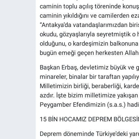
caminin toplu açılış töreninde kon
caminin yıkıldığını ve camilerden ez
“Antakya’da vatandaşlarımızdan biri
okudu, gözyaşlarıyla seyretmiştik o h
olduğunu, o kardeşimizin balkonuna 
bugün emeği geçen herkesten Allah r
Başkan Erbaş, devletimiz büyük ve gü
minareler, binalar bir taraftan yapılı
Milletimizin birliği, beraberliği, kar
azdır. İşte bizim milletimize yakışan
Peygamber Efendimizin (s.a.s.) hadis-
15 BİN HOCAMIZ DEPREM BÖLGESİ
Deprem döneminde Türkiye’deki yar