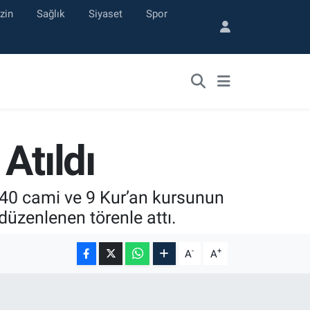
zin
Sağlık
Siyaset
Spor
Atıldı
n 40 cami ve 9 Kur’an kursunun
 düzenlenen törenle attı.
-
+
A
A