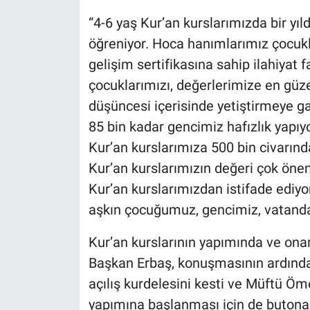
“4-6 yaş Kur’an kurslarımızda bir y
öğreniyor. Hoca hanımlarımız çocukl
gelişim sertifikasına sahip ilahiyat
çocuklarımızı, değerlerimize en güzel
düşüncesi içerisinde yetiştirmeye ga
85 bin kadar gencimiz hafızlık yapıyor
Kur’an kurslarımıza 500 bin civarı
Kur’an kurslarımızın değeri çok önem
Kur’an kurslarımızdan istifade ediyo
aşkın çocuğumuz, gencimiz, vatandaş
Kur’an kurslarının yapımında ve on
Başkan Erbaş, konuşmasının ardında
açılış kurdelesini kesti ve Müftü Öm
yapımına başlanması için de butona 