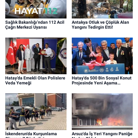
Sağlık Bakanlığı’ndan 112 Acil
Antakya Otluk ve Çöplük Alan
Çağrı Merkezi Uyarısı
Yangını Tedirgin Etti!
Hatay’da Emekli Olan Polislere
Hatay'da 500 Bin Sosyal Konut
Veda Yemeği
Projesinde Yeni Aşama…
İskenderun'da Kurşunlama
Arsuz'da İş Yeri Yangını Paniğe