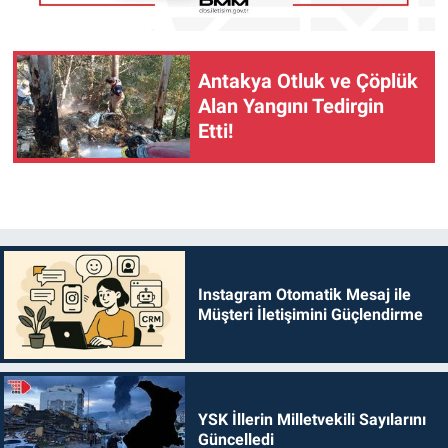
Antakya Otluk ve Çöplük
Alan Yangını Tedirgin
Etti!
Instagram Otomatik Mesaj ile
Müşteri İletişimini Güçlendirme
YSK İllerin Milletvekili Sayılarını
Güncelledi