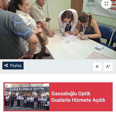
Paylaş
-
+
A
A
Gassaloğlu Optik
Dualarla Hizmete Açıldı