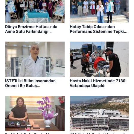
Dünya Emzirme Haftası'nda
Hatay Tabip Odası'ndan
Anne Sütü Farkındalığı…
Performans Sistemine Tepki...
İSTE’li İki Bilim İnsanından
Hasta Nakil Hizmetinde 7130
Önemli Bir Buluş…
Vatandaşa Ulaşıldı