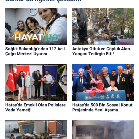
Sağlık Bakanlığı’ndan 112 Acil
Antakya Otluk ve Çöplük Alan
Çağrı Merkezi Uyarısı
Yangını Tedirgin Etti!
Hatay’da Emekli Olan Polislere
Hatay'da 500 Bin Sosyal Konut
Veda Yemeği
Projesinde Yeni Aşama…