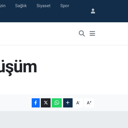
zin
Sağlık
Siyaset
Spor
nüşüm
-
+
A
A