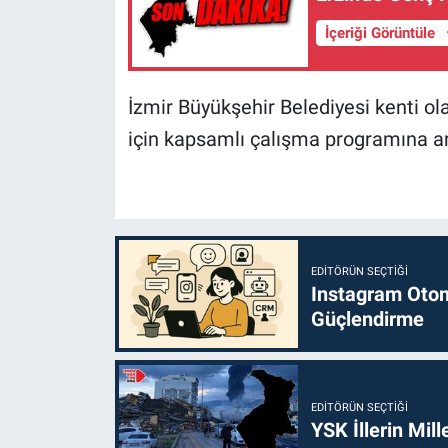
İçeriği Görüntüle
İzmir Büyükşehir Belediyesi kenti ol
için kapsamlı çalışma programına 
EDITÖRÜN SEÇTIĞI
Instagram Otoma
Güçlendirme
EDITÖRÜN SEÇTIĞI
YSK İllerin Mill