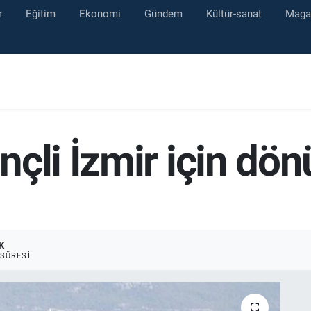
r
Eğitim
Ekonomi
Gündem
Kültür-sanat
Maga
nçli İzmir için dö
K
SÜRESI