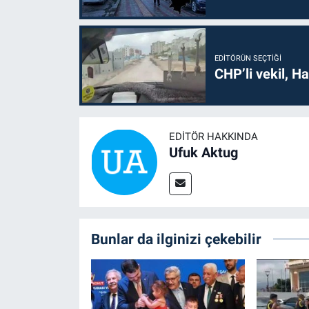
EDITÖRÜN SEÇTIĞI
CHP’li vekil, H
EDITÖR HAKKINDA
Ufuk Aktug
Bunlar da ilginizi çekebilir