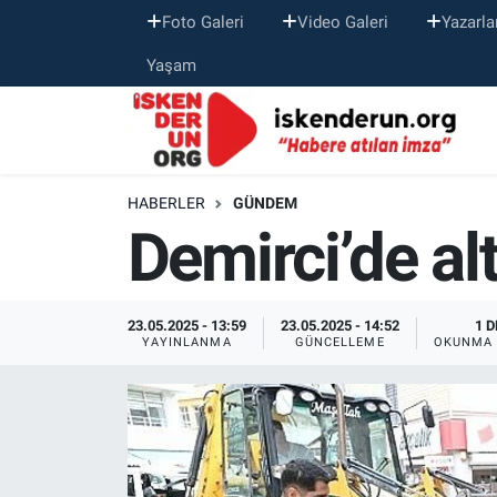
Foto Galeri
Video Galeri
Yazarla
Yaşam
HABERLER
GÜNDEM
Demirci’de al
23.05.2025 - 13:59
23.05.2025 - 14:52
1 D
YAYINLANMA
GÜNCELLEME
OKUNMA 