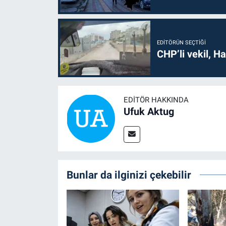
EDITÖRÜN SEÇTIĞI
CHP’li vekil, H
EDITÖR HAKKINDA
Ufuk Aktug
Bunlar da ilginizi çekebilir