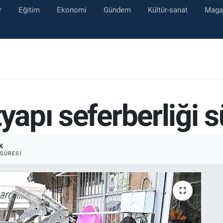
r
Eğitim
Ekonomi
Gündem
Kültür-sanat
Maga
tyapı seferberliği 
K
SÜRESI