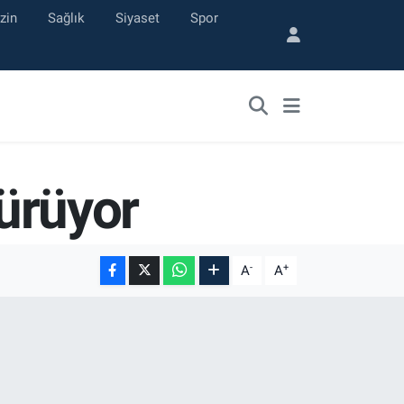
zin
Sağlık
Siyaset
Spor
sürüyor
-
+
A
A