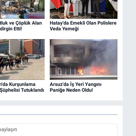
tluk ve Çöplük Alan
Hatay’da Emekli Olan Polislere
irgin Etti!
Veda Yemeği
n'da Kurşunlama
Arsuz'da İş Yeri Yangını
 Şüphelisi Tutuklandı
Paniğe Neden Oldu!