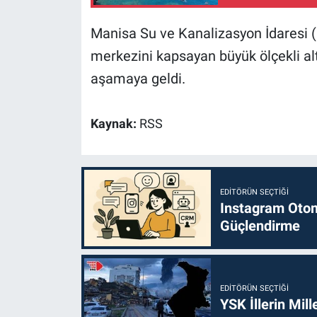
Manisa Su ve Kanalizasyon İdaresi 
merkezini kapsayan büyük ölçekli al
aşamaya geldi.
Kaynak:
RSS
EDITÖRÜN SEÇTIĞI
Instagram Otoma
Güçlendirme
EDITÖRÜN SEÇTIĞI
YSK İllerin Mill