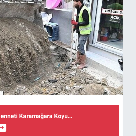
i Cenneti Karamağara Koyu…