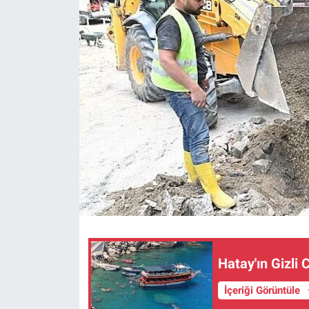
Hatay'ın Gizl
İçeriği Görüntüle