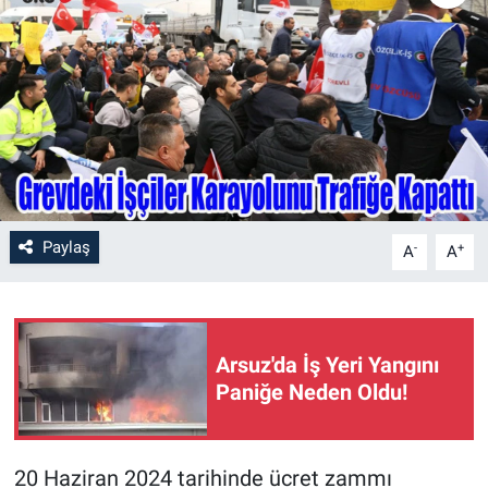
Paylaş
-
+
A
A
Arsuz'da İş Yeri Yangını
Paniğe Neden Oldu!
20 Haziran 2024 tarihinde ücret zammı