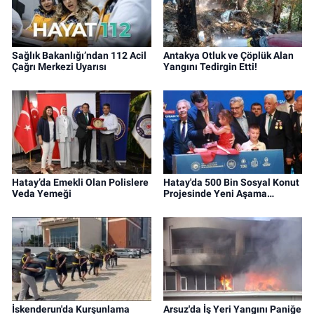
Sağlık Bakanlığı’ndan 112 Acil
Antakya Otluk ve Çöplük Alan
Çağrı Merkezi Uyarısı
Yangını Tedirgin Etti!
Hatay’da Emekli Olan Polislere
Hatay'da 500 Bin Sosyal Konut
Veda Yemeği
Projesinde Yeni Aşama…
İskenderun'da Kurşunlama
Arsuz'da İş Yeri Yangını Paniğe