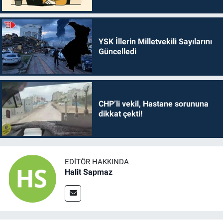
YSK İllerin Milletvekili Sayılarını
Güncelledi
CHP’li vekil, Hastane sorununa
dikkat çekti!
EDITÖR HAKKINDA
Halit Sapmaz