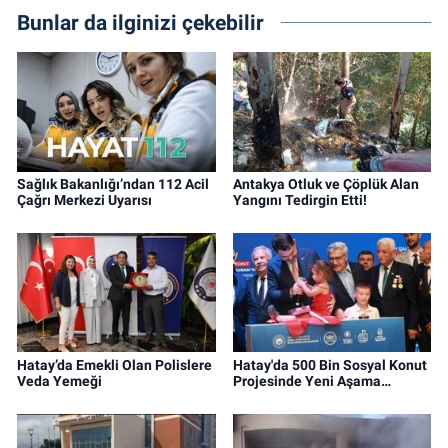
Bunlar da ilginizi çekebilir
Sağlık Bakanlığı’ndan 112 Acil
Antakya Otluk ve Çöplük Alan
Çağrı Merkezi Uyarısı
Yangını Tedirgin Etti!
Hatay’da Emekli Olan Polislere
Hatay'da 500 Bin Sosyal Konut
Veda Yemeği
Projesinde Yeni Aşama…