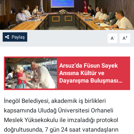
Paylaş
-
+
A
A
Arsuz’da Füsun Sayek
Anısına Kültür ve
Dayanışma Buluşması…
İnegöl Belediyesi, akademik iş birlikleri
kapsamında Uludağ Üniversitesi Orhaneli
Meslek Yüksekokulu ile imzaladığı protokol
doğrultusunda, 7 gün 24 saat vatandaşların