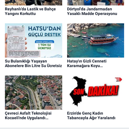
Reyhanlı'da Lastik ve Bahçe
Dörtyol'da Jandarmadan
Yangını Korkuttu
Yasaklı Madde Operasyonu
Su Bulanıklığı Yaşayan
Hatay'ın Gizli Cenneti
Abonelere Bin Litre Su Ücretsiz
Karamağara Koyu…
Çevreci Asfalt Teknolojisi
Erzin'de Genç Kadın
Kocaeli'nde Uygulandı…
Tabancayla Ağır Yaralandı