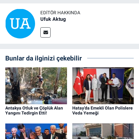
EDITÖR HAKKINDA
Ufuk Aktug
Bunlar da ilginizi çekebilir
Antakya Otluk ve Çöplük Alan
Hatay’da Emekli Olan Polislere
Yangını Tedirgin Etti!
Veda Yemeği