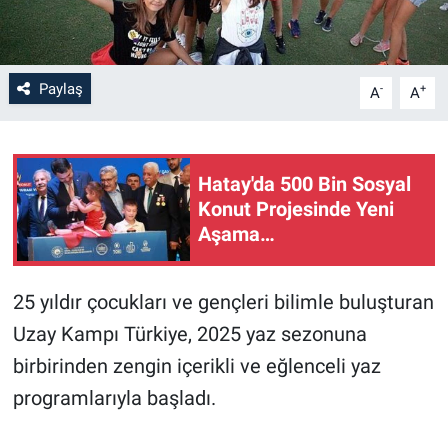
Paylaş
-
+
A
A
Hatay'da 500 Bin Sosyal
Konut Projesinde Yeni
Aşama…
25 yıldır çocukları ve gençleri bilimle buluşturan
Uzay Kampı Türkiye, 2025 yaz sezonuna
birbirinden zengin içerikli ve eğlenceli yaz
programlarıyla başladı.