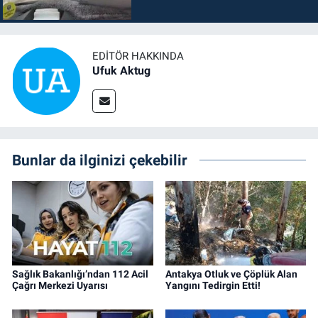
EDITÖR HAKKINDA
Ufuk Aktug
Bunlar da ilginizi çekebilir
Sağlık Bakanlığı’ndan 112 Acil
Antakya Otluk ve Çöplük Alan
Çağrı Merkezi Uyarısı
Yangını Tedirgin Etti!