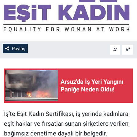
Paylaş
-
+
A
A
Arsuz'da İş Yeri Yangını
Paniğe Neden Oldu!
İş’te Eşit Kadın Sertifikası, iş yerinde kadınlara
eşit haklar ve fırsatlar sunan şirketlere verilen,
bağımsız denetime dayalı bir belgedir.