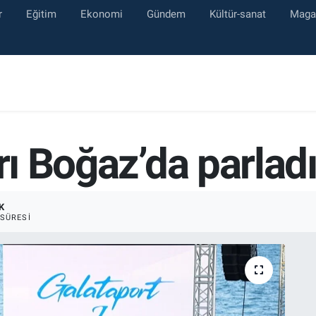
r
Eğitim
Ekonomi
Gündem
Kültür-sanat
Maga
rı Boğaz’da parlad
K
SÜRESI