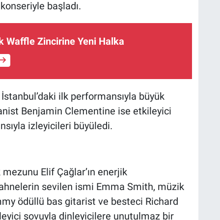
 konseriyle başladı.
 Waffle Zincirine Yeni Halka
İstanbul’daki ilk performansıyla büyük
yanist Benjamin Clementine ise etkileyici
sıyla izleyicileri büyüledi.
k mezunu Elif Çağlar’ın enerjik
 sahnelerin sevilen ismi Emma Smith, müzik
my ödüllü bas gitarist ve besteci Richard
yici şovuyla dinleyicilere unutulmaz bir