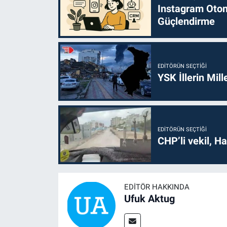
Instagram Otoma
Güçlendirme
EDITÖRÜN SEÇTIĞI
YSK İllerin Mill
EDITÖRÜN SEÇTIĞI
CHP’li vekil, H
EDITÖR HAKKINDA
Ufuk Aktug