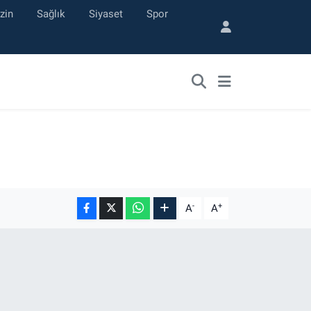
zin
Sağlık
Siyaset
Spor
ı
-
+
A
A