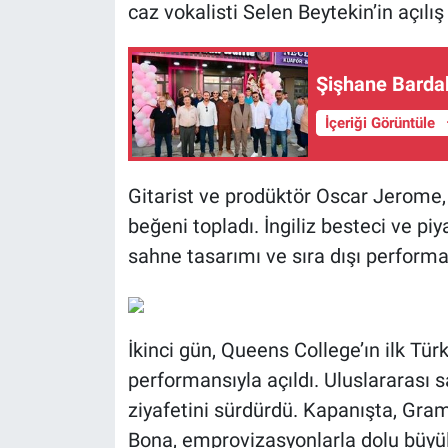
caz vokalisti Selen Beytekin’in açılış
Şişhane Bardak
İçeriği Görüntüle
Gitarist ve prodüktör Oscar Jerome, 
beğeni topladı. İngiliz besteci ve pi
sahne tasarımı ve sıra dışı performan
İkinci gün, Queens College’ın ilk Tür
performansıyla açıldı. Uluslararası
ziyafetini sürdürdü. Kapanışta, Gram
Bona, emprovizasyonlarla dolu büyüle