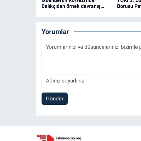
İskenderun Körfezi'nde
TOKİ 2. Et
Balıkçıdan örnek davranış…
Borusu Pa
Yorumlar
Gönder