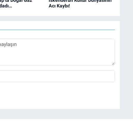
ap'ta Doğal Gaz
İskenderun Kültür Dünyasının
tladı…
Acı Kaybı!