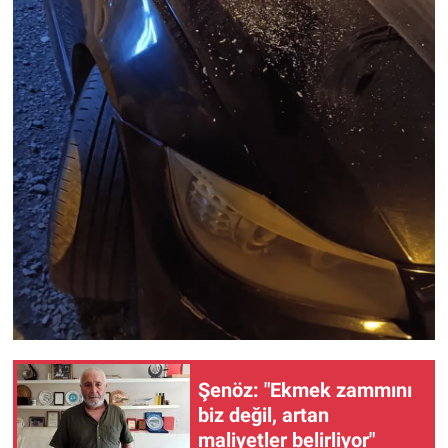
Şenöz: "Ekmek zammını
biz değil, artan
maliyetler belirliyor"