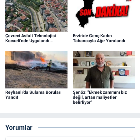
Çevreci Asfalt Teknolojisi
Erzin'de Genç Kadın
Kocaeli'nde Uygulandı…
Tabancayla Ağır Yaralandı
Reyhanlı'da Sulama Boruları
Şenöz: "Ekmek zammını biz
Yandı!
değil, artan maliyetler
belirliyor"
Yorumlar