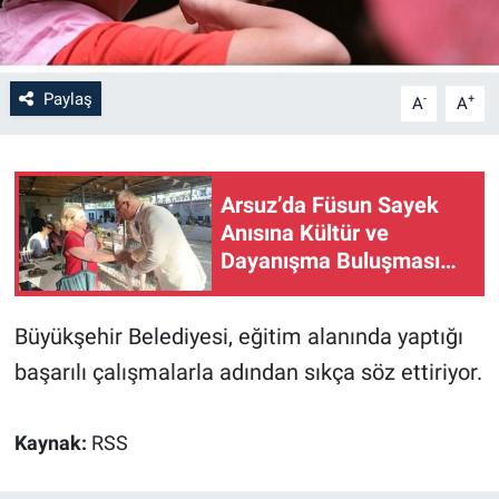
Paylaş
-
+
A
A
Arsuz’da Füsun Sayek
Anısına Kültür ve
Dayanışma Buluşması…
Büyükşehir Belediyesi, eğitim alanında yaptığı
başarılı çalışmalarla adından sıkça söz ettiriyor.
Kaynak:
RSS