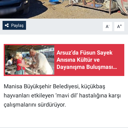
Paylaş
-
+
A
A
Arsuz’da Füsun Sayek
Anısına Kültür ve
Dayanışma Buluşması…
Manisa Büyükşehir Belediyesi, küçükbaş
hayvanları etkileyen ‘mavi dil’ hastalığına karşı
çalışmalarını sürdürüyor.