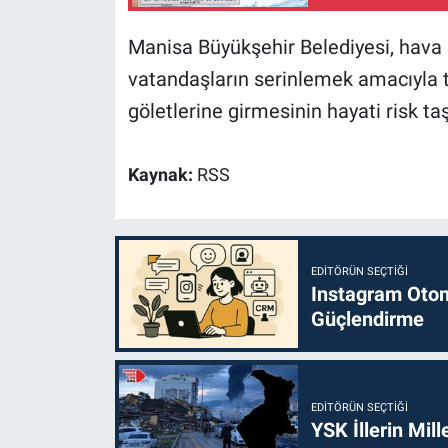
Manisa Büyükşehir Belediyesi, hava sı
vatandaşların serinlemek amacıyla 
göletlerine girmesinin hayati risk t
Kaynak:
RSS
EDITÖRÜN SEÇTIĞI
Instagram Otoma
Güçlendirme
EDITÖRÜN SEÇTIĞI
YSK İllerin Mill