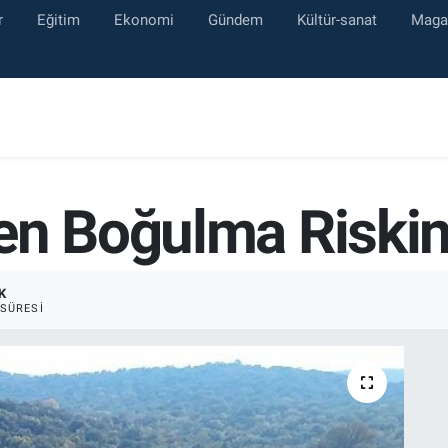
r
Eğitim
Ekonomi
Gündem
Kültür-sanat
Maga
en Boğulma Riskin
K
SÜRESI