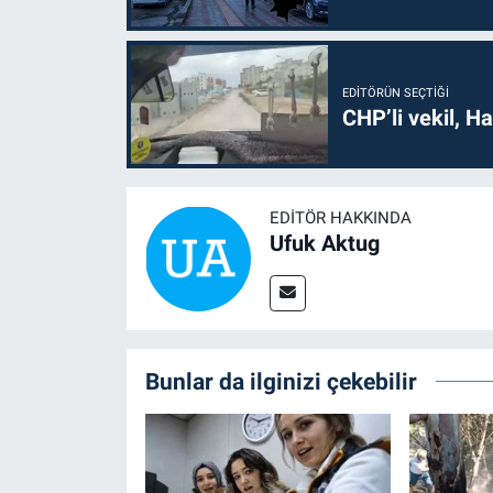
EDITÖRÜN SEÇTIĞI
CHP’li vekil, H
EDITÖR HAKKINDA
Ufuk Aktug
Bunlar da ilginizi çekebilir