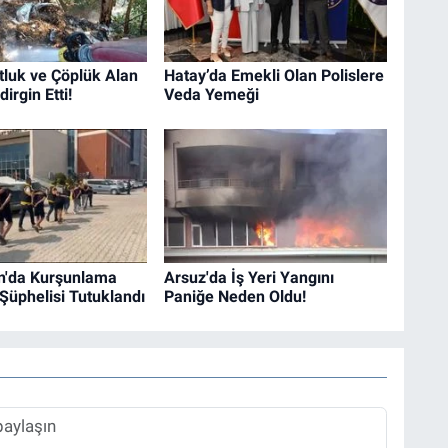
tluk ve Çöplük Alan
Hatay’da Emekli Olan Polislere
irgin Etti!
Veda Yemeği
n'da Kurşunlama
Arsuz'da İş Yeri Yangını
 Şüphelisi Tutuklandı
Paniğe Neden Oldu!