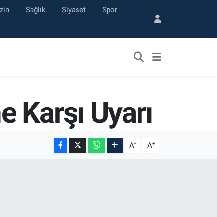
zin
Sağlık
Siyaset
Spor
e Karşı Uyarı
-
+
A
A