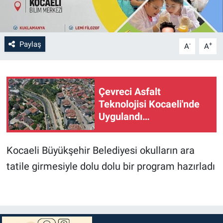
Paylaş
-
+
A
A
Çevreci Asfalt
Teknolojisi Kocaeli'nde
Uygulandı…
Kocaeli Büyükşehir Belediyesi okulların ara
tatile girmesiyle dolu dolu bir program hazırladı