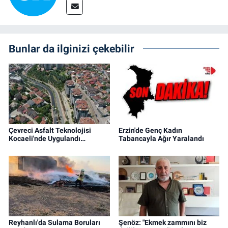
Bunlar da ilginizi çekebilir
Çevreci Asfalt Teknolojisi
Erzin'de Genç Kadın
Kocaeli'nde Uygulandı…
Tabancayla Ağır Yaralandı
Reyhanlı'da Sulama Boruları
Şenöz: "Ekmek zammını biz