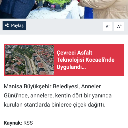
Paylaş
-
+
A
A
Çevreci Asfalt
Teknolojisi Kocaeli'nde
Uygulandı…
Manisa Büyükşehir Belediyesi, Anneler
Günü’nde, annelere, kentin dört bir yanında
kurulan stantlarda binlerce çiçek dağıttı.
Kaynak:
RSS