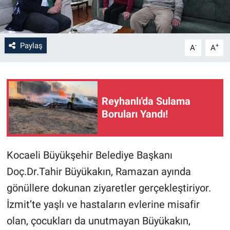
Paylaş
-
+
A
A
Reyhanlı'da Sulama
Boruları Yandı!
Kocaeli Büyükşehir Belediye Başkanı
Doç.Dr.Tahir Büyükakın, Ramazan ayında
gönüllere dokunan ziyaretler gerçekleştiriyor.
İzmit’te yaşlı ve hastaların evlerine misafir
olan, çocukları da unutmayan Büyükakın,