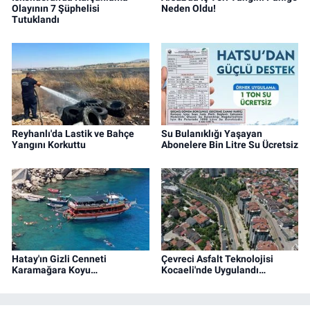
Olayının 7 Şüphelisi
Neden Oldu!
Tutuklandı
Reyhanlı'da Lastik ve Bahçe
Su Bulanıklığı Yaşayan
Yangını Korkuttu
Abonelere Bin Litre Su Ücretsiz
Hatay'ın Gizli Cenneti
Çevreci Asfalt Teknolojisi
Karamağara Koyu…
Kocaeli'nde Uygulandı…