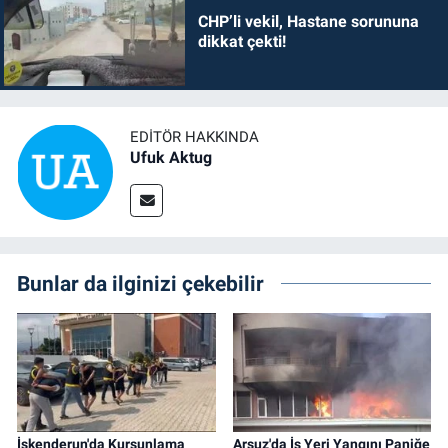
CHP’li vekil, Hastane sorununa
dikkat çekti!
EDITÖR HAKKINDA
Ufuk Aktug
Bunlar da ilginizi çekebilir
İskenderun'da Kurşunlama
Arsuz'da İş Yeri Yangını Paniğe