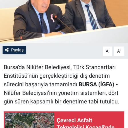
Paylaş
-
+
A
A
Bursa'da Nilüfer Belediyesi, Türk Standartları
Enstitüsü’nün gerçekleştirdiği dış denetim
sürecini başarıyla tamamladı.
BURSA (İGFA) -
Nilüfer Belediyesi’nin yönetim sistemleri, dört
gün süren kapsamlı bir denetime tabi tutuldu.
Çevreci Asfalt
Teknolojisi Kocaeli'nde