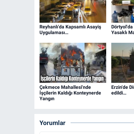
Reyhanlı'da Kapsamlı Asayiş
Dörtyol'd
Uygulaması…
Yasaklı M
Çekmece Mahallesi'nde
Erzin'de D
İşçilerin Kaldığı Konteynerde
edildi…
Yangın
Yorumlar