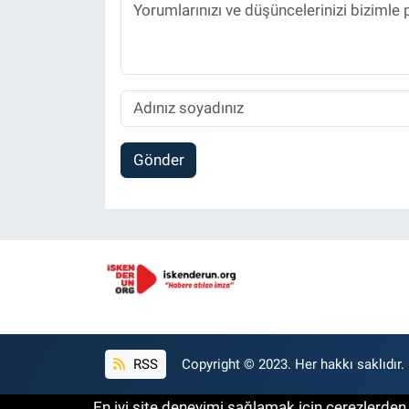
Gönder
RSS
Copyright © 2023. Her hakkı saklıdır.
En iyi site deneyimi sağlamak için çerezlerden f