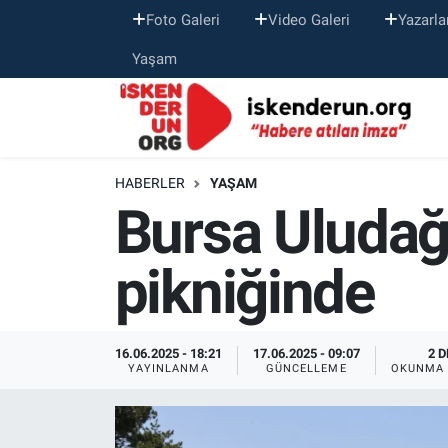
Foto Galeri
Video Galeri
Yazarla
Yaşam
HABERLER
YAŞAM
Bursa Uludağ Ü
pikniğinde
16.06.2025 - 18:21
17.06.2025 - 09:07
2 D
YAYINLANMA
GÜNCELLEME
OKUNMA 