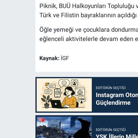
Piknik, BUÜ Halkoyunları Topluluğu 
Türk ve Filistin bayraklarının açıldı
Öğle yemeği ve çocuklara dondurma 
eğlenceli aktivitelerle devam eden etk
Kaynak:
İGF
EDITÖRÜN SEÇTIĞI
Instagram Otoma
Güçlendirme
EDITÖRÜN SEÇTIĞI
YSK İllerin Mill