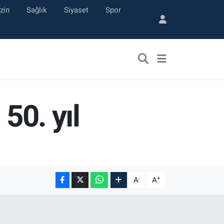
zin
Sağlık
Siyaset
Spor
50. yıl
-
+
A
A