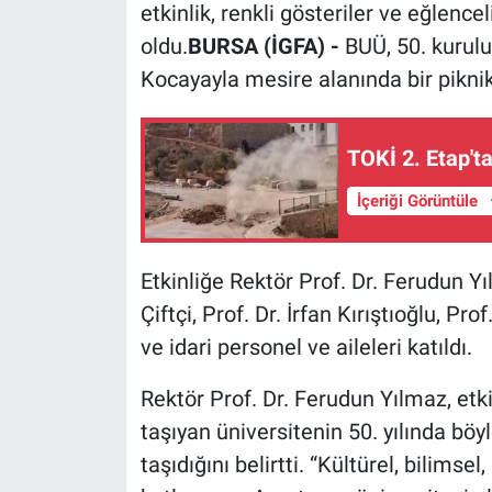
etkinlik, renkli gösteriler ve eğlencel
oldu.
BURSA (İGFA) -
BUÜ, 50. kurul
Kocayayla mesire alanında bir piknik
TOKİ 2. Etap't
İçeriği Görüntüle
Etkinliğe Rektör Prof. Dr. Ferudun Yı
Çiftçi, Prof. Dr. İrfan Kırıştıoğlu, Pr
ve idari personel ve aileleri katıldı.
Rektör Prof. Dr. Ferudun Yılmaz, etk
taşıyan üniversitenin 50. yılında böy
taşıdığını belirtti. “Kültürel, bilimsel