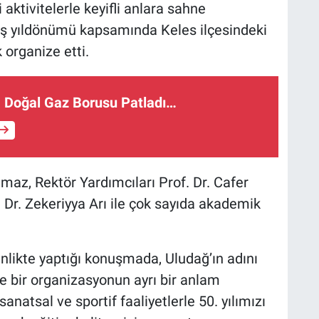
i aktivitelerle keyifli anlara sahne
uş yıldönümü kapsamında Keles ilçesindeki
 organize etti.
a Doğal Gaz Borusu Patladı…
lmaz, Rektör Yardımcıları Prof. Dr. Cafer
of. Dr. Zekeriyya Arı ile çok sayıda akademik
inlikte yaptığı konuşmada, Uludağ’ın adını
le bir organizasyonun ayrı bir anlam
, sanatsal ve sportif faaliyetlerle 50. yılımızı