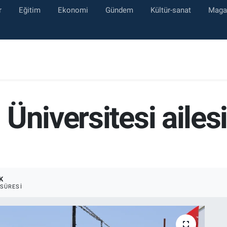
r
Eğitim
Ekonomi
Gündem
Kültür-sanat
Maga
niversitesi ailesi 
K
SÜRESI