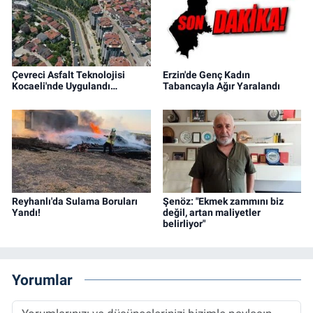
Çevreci Asfalt Teknolojisi
Erzin'de Genç Kadın
Kocaeli'nde Uygulandı…
Tabancayla Ağır Yaralandı
Reyhanlı'da Sulama Boruları
Şenöz: "Ekmek zammını biz
Yandı!
değil, artan maliyetler
belirliyor"
Yorumlar