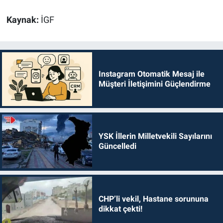
Kaynak:
İGF
Instagram Otomatik Mesaj ile
Müşteri İletişimini Güçlendirme
YSK İllerin Milletvekili Sayılarını
Güncelledi
CHP’li vekil, Hastane sorununa
dikkat çekti!