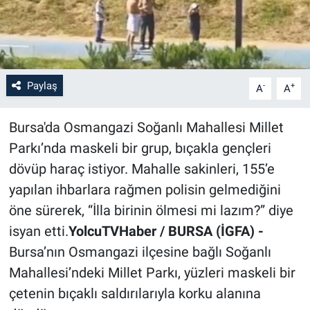
Paylaş
-
+
A
A
Bursa'da Osmangazi Soğanlı Mahallesi Millet
Parkı’nda maskeli bir grup, bıçakla gençleri
dövüp haraç istiyor. Mahalle sakinleri, 155’e
yapılan ihbarlara rağmen polisin gelmediğini
öne sürerek, “İlla birinin ölmesi mi lazım?” diye
isyan etti.
YolcuTVHaber / BURSA (İGFA) -
Bursa’nın Osmangazi ilçesine bağlı Soğanlı
Mahallesi’ndeki Millet Parkı, yüzleri maskeli bir
çetenin bıçaklı saldırılarıyla korku alanına