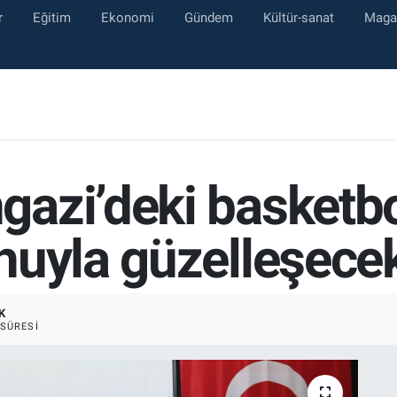
r
Eğitim
Ekonomi
Gündem
Kültür-sanat
Maga
azi’deki basketbo
huyla güzelleşece
K
SÜRESI