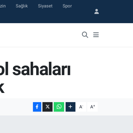
zin
Sağlık
Siyaset
Spor
l sahaları
k
-
+
A
A