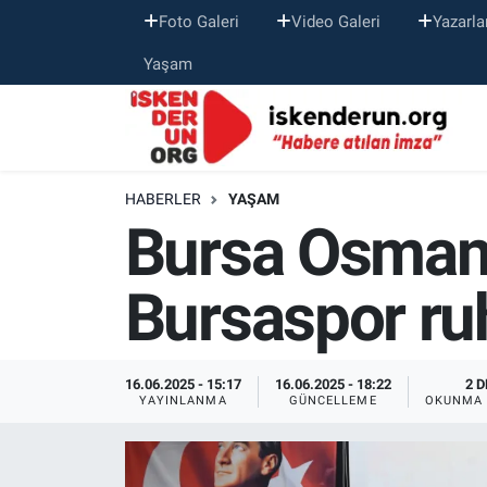
Foto Galeri
Video Galeri
Yazarla
Yaşam
HABERLER
YAŞAM
Bursa Osmang
Bursaspor ru
16.06.2025 - 15:17
16.06.2025 - 18:22
2 D
YAYINLANMA
GÜNCELLEME
OKUNMA 