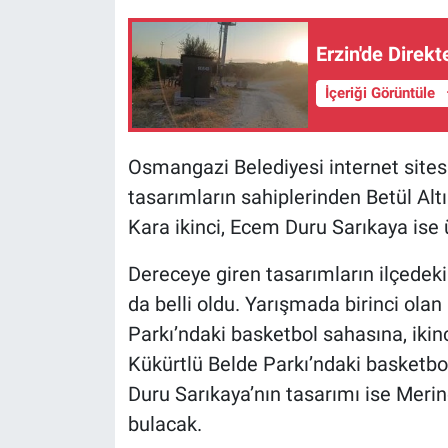
Erzin'de Direkt
İçeriği Görüntüle
Osmangazi Belediyesi internet sitesi
tasarımların sahiplerinden Betül Altı
Kara ikinci, Ecem Duru Sarıkaya ise
Dereceye giren tasarımların ilçedek
da belli oldu. Yarışmada birinci ola
Parkı’ndaki basketbol sahasına, ikin
Kükürtlü Belde Parkı’ndaki basketb
Duru Sarıkaya’nın tasarımı ise Meri
bulacak.