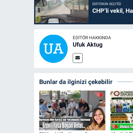
EDITÖRÜN SEÇTIĞI
CHP’li vekil, H
EDITÖR HAKKINDA
Ufuk Aktug
Bunlar da ilginizi çekebilir