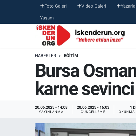
Foto Galeri
Video Galeri
Yazarla
Yaşam
HABERLER
EĞITIM
Bursa Osmang
karne sevinci
20.06.2025 - 14:08
20.06.2025 - 16:03
1 D
YAYINLANMA
GÜNCELLEME
OKUNMA 