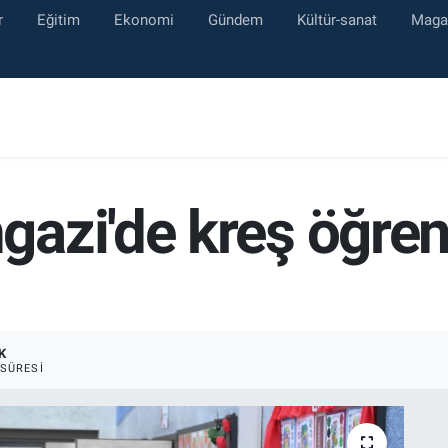
r
Eğitim
Ekonomi
Gündem
Kültür-sanat
Maga
azi'de kreş öğrenc
K
SÜRESI