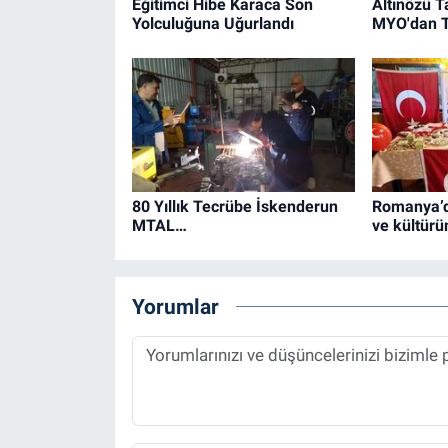
Eğitimci Hibe Karaca Son
Altınözü T
Yolculuğuna Uğurlandı
MYO'dan T
80 Yıllık Tecrübe İskenderun
Romanya’da
MTAL…
ve kültürü
Yorumlar