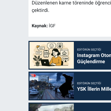
Düzenlenen karne töreninde öğrencile
çektirdi.
Kaynak:
İGF
EDITÖRÜN SEÇTIĞI
Instagram Otoma
Güçlendirme
EDITÖRÜN SEÇTIĞI
YSK İllerin Mill