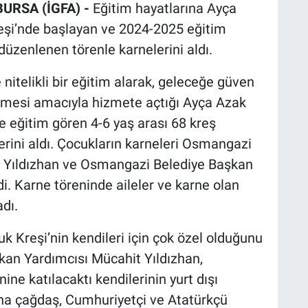
BURSA (İGFA) -
Eğitim hayatlarına Ayça
şi’nde başlayan ve 2024-2025 eğitim
üzenlenen törenle karnelerini aldı.
itelikli bir eğitim alarak, geleceğe güven
ilmesi amacıyla hizmete açtığı Ayça Azak
 eğitim gören 4-6 yaş arası 68 kreş
erini aldı. Çocukların karneleri Osmangazi
 Yıldızhan ve Osmangazi Belediye Başkan
di. Karne töreninde aileler ve karne olan
dı.
Kreşi’nin kendileri için çok özel olduğunu
an Yardımcısı Mücahit Yıldızhan,
ne katılacaktı kendilerinin yurt dışı
aha çağdaş, Cumhuriyetçi ve Atatürkçü