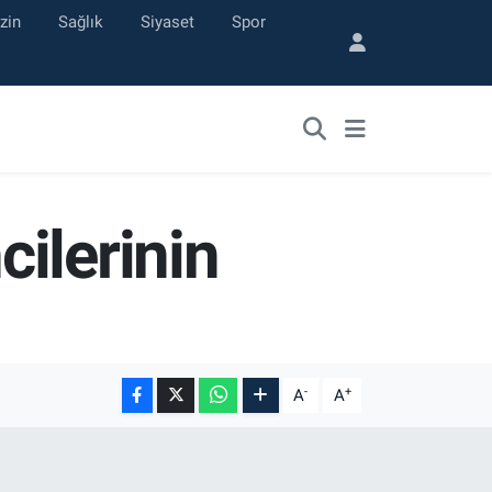
zin
Sağlık
Siyaset
Spor
ilerinin
-
+
A
A