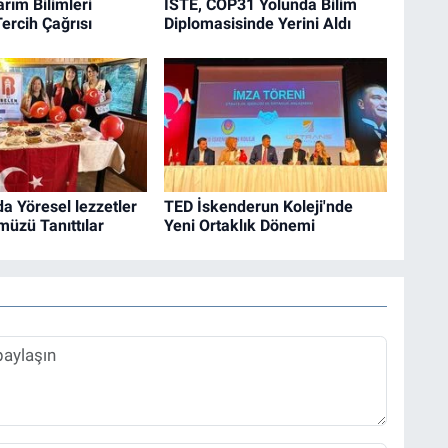
arım Bilimleri
İSTE, COP31 Yolunda Bilim
ercih Çağrısı
Diplomasisinde Yerini Aldı
 Yöresel lezzetler
TED İskenderun Koleji'nde
müzü Tanıttılar
Yeni Ortaklık Dönemi