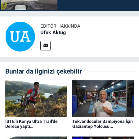
EDITÖR HAKKINDA
Ufuk Aktug
Bunlar da ilginizi çekebilir
İSTE’li Konya Ultra Trail'de
Tekvandocular Şampiyona İçin
Derece yaptı…
Gaziantep Yolcusu...