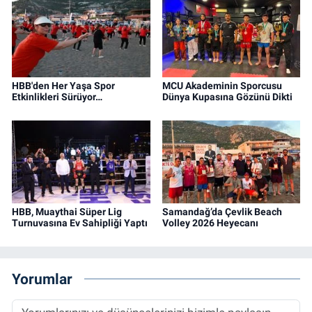
HBB'den Her Yaşa Spor
MCU Akademinin Sporcusu
Etkinlikleri Sürüyor…
Dünya Kupasına Gözünü Dikti
HBB, Muaythai Süper Lig
Samandağ’da Çevlik Beach
Turnuvasına Ev Sahipliği Yaptı
Volley 2026 Heyecanı
Yorumlar