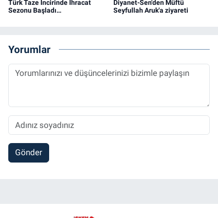
Türk Taze İncirinde İhracat
Diyanet-Sen'den Müftü
Sezonu Başladı…
Seyfullah Aruk'a ziyareti
Yorumlar
Gönder