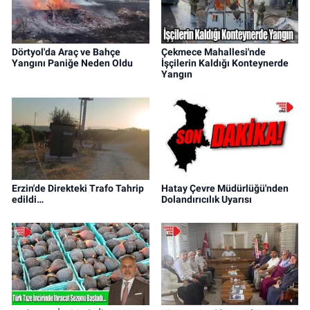
Dörtyol'da Araç ve Bahçe
Çekmece Mahallesi'nde
Yangını Paniğe Neden Oldu
İşçilerin Kaldığı Konteynerde
Yangın
Erzin'de Direkteki Trafo Tahrip
Hatay Çevre Müdürlüğü'nden
edildi…
Dolandırıcılık Uyarısı