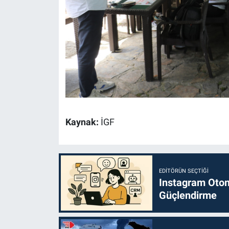
Kaynak:
İGF
EDITÖRÜN SEÇTIĞI
Instagram Otoma
Güçlendirme