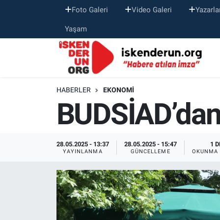
Foto Galeri
Video Galeri
Yazarla
Yaşam
HABERLER
EKONOMI
BUDSİAD’dan g
28.05.2025 - 13:37
28.05.2025 - 15:47
1 D
YAYINLANMA
GÜNCELLEME
OKUNMA 