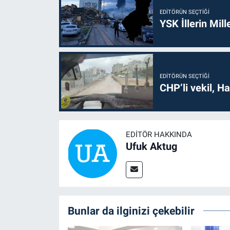
EDITÖRÜN SEÇTIĞI
YSK İllerin Mill
EDITÖRÜN SEÇTIĞI
CHP’li vekil, H
EDITÖR HAKKINDA
Ufuk Aktug
Bunlar da ilginizi çekebilir