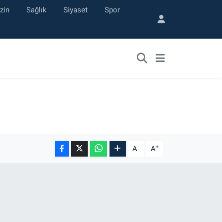
zin
Sağlık
Siyaset
Spor
-
+
A
A