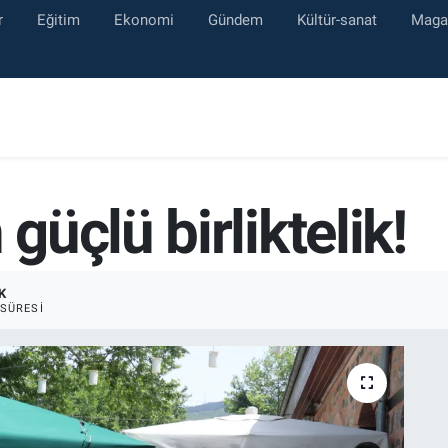
r
Eğitim
Ekonomi
Gündem
Kültür-sanat
Maga
üçlü birliktelik!
K
SÜRESI