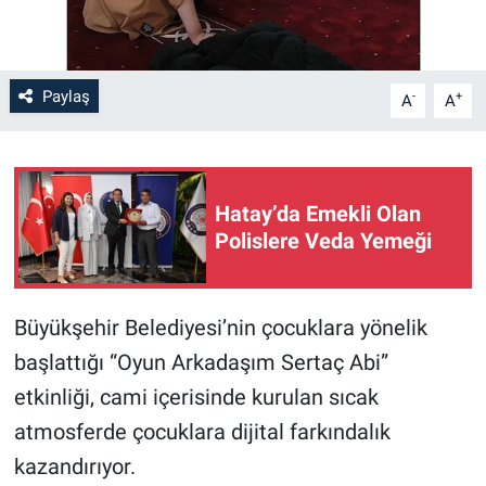
Paylaş
-
+
A
A
Hatay’da Emekli Olan
Polislere Veda Yemeği
Büyükşehir Belediyesi’nin çocuklara yönelik
başlattığı “Oyun Arkadaşım Sertaç Abi”
etkinliği, cami içerisinde kurulan sıcak
atmosferde çocuklara dijital farkındalık
kazandırıyor.