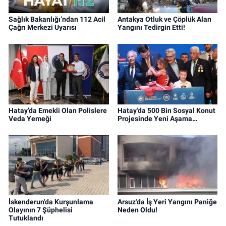
Sağlık Bakanlığı’ndan 112 Acil
Antakya Otluk ve Çöplük Alan
Çağrı Merkezi Uyarısı
Yangını Tedirgin Etti!
Hatay’da Emekli Olan Polislere
Hatay'da 500 Bin Sosyal Konut
Veda Yemeği
Projesinde Yeni Aşama…
İskenderun'da Kurşunlama
Arsuz'da İş Yeri Yangını Paniğe
Olayının 7 Şüphelisi
Neden Oldu!
Tutuklandı