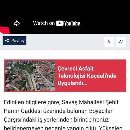
Paylaş
-
+
A
A
Çevreci Asfalt
Teknolojisi Kocaeli'nde
Uygulandı…
Edinilen bilgilere göre, Savaş Mahallesi Şehit
Pamir Caddesi üzerinde bulunan Boyacılar
Çarşısı’ndaki iş yerlerinden birinde henüz
belirlenemeyen nedenle yangın çıktı. Yükselen