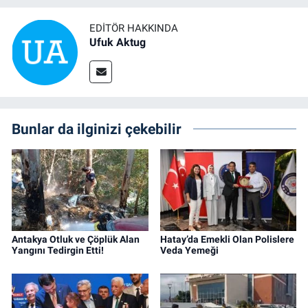
EDITÖR HAKKINDA
Ufuk Aktug
Bunlar da ilginizi çekebilir
Antakya Otluk ve Çöplük Alan
Hatay’da Emekli Olan Polislere
Yangını Tedirgin Etti!
Veda Yemeği