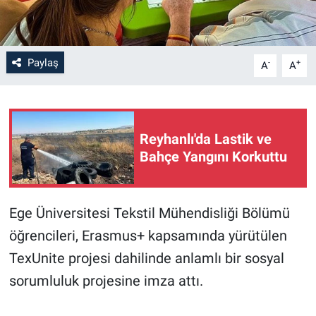
Paylaş
-
+
A
A
Reyhanlı'da Lastik ve
Bahçe Yangını Korkuttu
Ege Üniversitesi Tekstil Mühendisliği Bölümü
öğrencileri, Erasmus+ kapsamında yürütülen
TexUnite projesi dahilinde anlamlı bir sosyal
sorumluluk projesine imza attı.