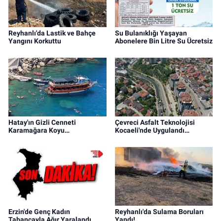
Reyhanlı'da Lastik ve Bahçe
Su Bulanıklığı Yaşayan
Yangını Korkuttu
Abonelere Bin Litre Su Ücretsiz
Hatay'ın Gizli Cenneti
Çevreci Asfalt Teknolojisi
Karamağara Koyu…
Kocaeli'nde Uygulandı…
Erzin'de Genç Kadın
Reyhanlı'da Sulama Boruları
Tabancayla Ağır Yaralandı
Yandı!