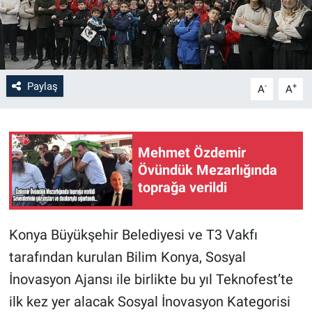
Paylaş
-
+
A
A
Mehmet Özdemir
Övündük Mezarlığında
toprağa verildi
Konya Büyükşehir Belediyesi ve T3 Vakfı
tarafından kurulan Bilim Konya, Sosyal
İnovasyon Ajansı ile birlikte bu yıl Teknofest’te
ilk kez yer alacak Sosyal İnovasyon Kategorisi