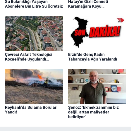
Su Bulanıklığı Yaşayan
Hatay'ın Gizli Cenneti
Abonelere Bin Litre Su Ücretsiz
Karamağara Koyu…
Çevreci Asfalt Teknolojisi
Erzin'de Genç Kadın
Kocaeli'nde Uygulandı…
Tabancayla Ağır Yaralandı
Reyhanlı'da Sulama Boruları
Şenöz: "Ekmek zammını biz
Yandı!
değil, artan maliyetler
belirliyor"