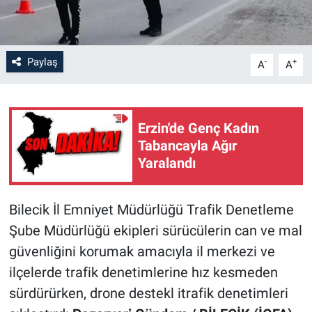
Paylaş
-
+
A
A
Erzin'de Genç Kadın
Tabancayla Ağır
Yaralandı
Bilecik İl Emniyet Müdürlüğü Trafik Denetleme
Şube Müdürlüğü ekipleri sürücülerin can ve mal
güvenliğini korumak amacıyla il merkezi ve
ilçelerde trafik denetimlerine hız kesmeden
sürdürürken, drone destekl itrafik denetimleri