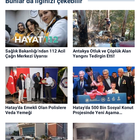
Bunlar da ilginizi çekebilir
Sağlık Bakanlığı’ndan 112 Acil
Antakya Otluk ve Çöplük Alan
Çağrı Merkezi Uyarısı
Yangını Tedirgin Etti!
Hatay’da Emekli Olan Polislere
Hatay'da 500 Bin Sosyal Konut
Veda Yemeği
Projesinde Yeni Aşama…