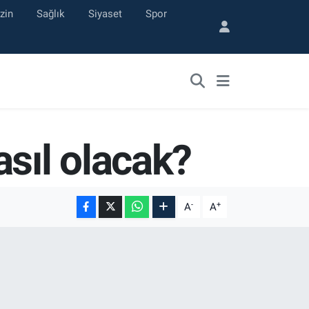
zin
Sağlık
Siyaset
Spor
sıl olacak?
-
+
A
A