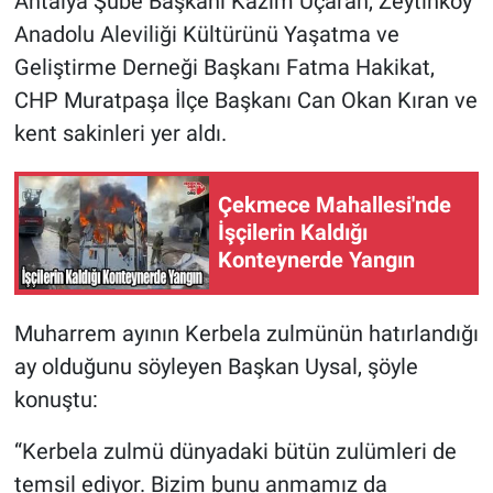
Antalya Şube Başkanı Kazım Uçaran, Zeytinköy
Anadolu Aleviliği Kültürünü Yaşatma ve
Geliştirme Derneği Başkanı Fatma Hakikat,
CHP Muratpaşa İlçe Başkanı Can Okan Kıran ve
kent sakinleri yer aldı.
Çekmece Mahallesi'nde
İşçilerin Kaldığı
Konteynerde Yangın
Muharrem ayının Kerbela zulmünün hatırlandığı
ay olduğunu söyleyen Başkan Uysal, şöyle
konuştu:
“Kerbela zulmü dünyadaki bütün zulümleri de
temsil ediyor. Bizim bunu anmamız da