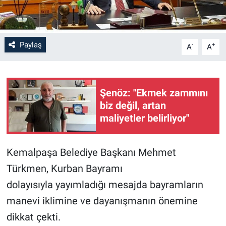
Paylaş
-
+
A
A
Şenöz: "Ekmek zammını
biz değil, artan
maliyetler belirliyor"
Kemalpaşa Belediye Başkanı Mehmet
Türkmen, Kurban Bayramı
dolayısıyla yayımladığı mesajda bayramların
manevi iklimine ve dayanışmanın önemine
dikkat çekti.