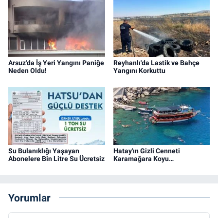
Arsuz'da İş Yeri Yangını Paniğe
Reyhanlı'da Lastik ve Bahçe
Neden Oldu!
Yangını Korkuttu
Su Bulanıklığı Yaşayan
Hatay'ın Gizli Cenneti
Abonelere Bin Litre Su Ücretsiz
Karamağara Koyu…
Yorumlar