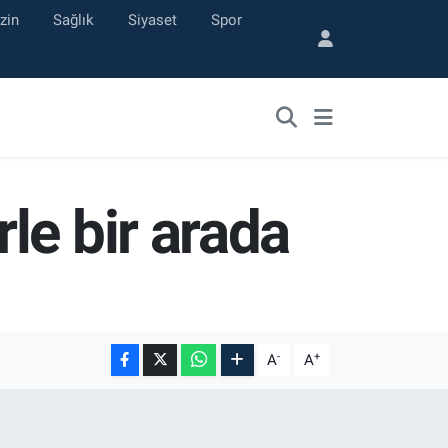
zin
Sağlık
Siyaset
Spor
le bir arada
-
+
A
A