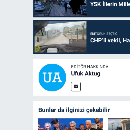
YSK İllerin Mill
EDITÖRÜN SEÇTIĞI
CHP’li vekil, H
EDITÖR HAKKINDA
Ufuk Aktug
Bunlar da ilginizi çekebilir