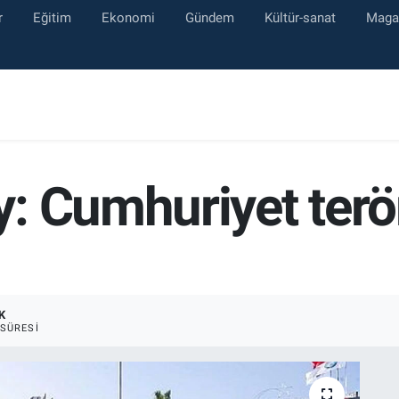
r
Eğitim
Ekonomi
Gündem
Kültür-sanat
Maga
 Cumhuriyet terör
K
SÜRESI