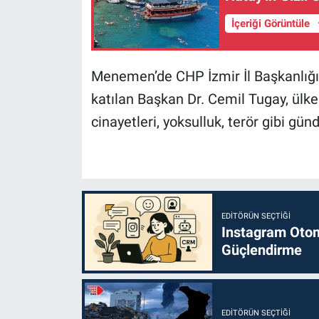
İçeriği Görüntüle
Menemen’de CHP İzmir İl Başkanlığı
katılan Başkan Dr. Cemil Tugay, ül
cinayetleri, yoksulluk, terör gibi gü
EDITÖRÜN SEÇTIĞI
Instagram Otoma
Güçlendirme
EDITÖRÜN SEÇTIĞI