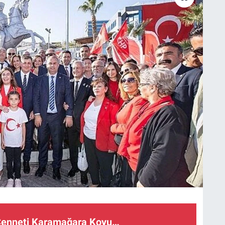
i Cenneti Karamağara Koyu…