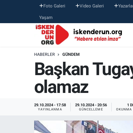
Foto Galeri
Video Galeri
Yazarla
Yaşam
HABERLER
GÜNDEM
Başkan Tugay:
olamaz
29.10.2024 - 17:58
29.10.2024 - 20:56
1 D
YAYINLANMA
GÜNCELLEME
OKUNMA 