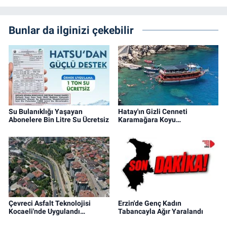
Bunlar da ilginizi çekebilir
Su Bulanıklığı Yaşayan
Hatay'ın Gizli Cenneti
Abonelere Bin Litre Su Ücretsiz
Karamağara Koyu…
Çevreci Asfalt Teknolojisi
Erzin'de Genç Kadın
Kocaeli'nde Uygulandı…
Tabancayla Ağır Yaralandı