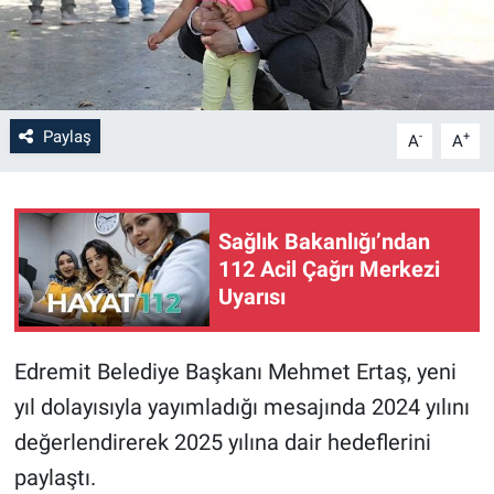
Paylaş
-
+
A
A
Sağlık Bakanlığı’ndan
112 Acil Çağrı Merkezi
Uyarısı
Edremit Belediye Başkanı Mehmet Ertaş, yeni
yıl dolayısıyla yayımladığı mesajında 2024 yılını
değerlendirerek 2025 yılına dair hedeflerini
paylaştı.